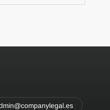
dmin@companylegal.es