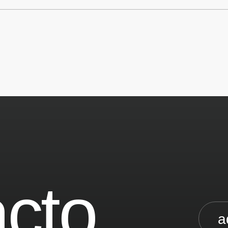
cto.
a