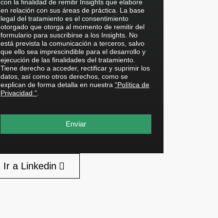
con la finalidad de remitir Insights que elabore
en relación con sus áreas de práctica. La base
legal del tratamiento es el consentimiento
otorgado que otorga al momento de remitir del
formulario para suscribirse a los Insights. No
está prevista la comunicación a terceros, salvo
que ello sea imprescindible para el desarrollo y
ejecución de las finalidades del tratamiento.
Tiene derecho a acceder, rectificar y suprimir los
datos, así como otros derechos, como se
explican de forma detalla en nuestra
“Política de
Privacidad ”
.
Enviar
Ir a Linkedin