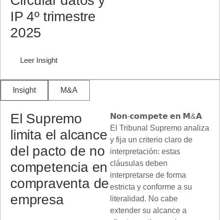
Circular datos y
IP 4º trimestre
2025
Leer Insight
Insight
M&A
El Supremo
𝗡𝗼𝗻-𝗰𝗼𝗺𝗽𝗲𝘁𝗲 𝗲𝗻 𝗠&𝗔
El Tribunal Supremo analiza
limita el alcance
y fija un criterio claro de
del pacto de no
interpretación: estas
cláusulas deben
competencia en
interpretarse de forma
compraventa de
estricta y conforme a su
empresa
literalidad. No cabe
extender su alcance a