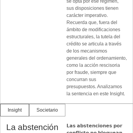
se opta por ese régimen,
sus disposiciones tienen
carácter imperativo.
Recuerda que, fuera del
ámbito de modificaciones
estructurales, la tutela del
crédito se articula a través
de los mecanismos
generales del ordenamiento,
como la acción rescisoria
por fraude, siempre que
concurran sus
presupuestos. Analizamos
la sentencia en este Insight.
Insight
Societario
La abstención
𝗟𝗮𝘀 𝗮𝗯𝘀𝘁𝗲𝗻𝗰𝗶𝗼𝗻𝗲𝘀 𝗽𝗼𝗿
𝗰𝗼𝗻𝗳𝗹𝗶𝗰𝘁𝗼 𝗻𝗼 𝗯𝗹𝗼𝗾𝘂𝗲𝗮𝗻