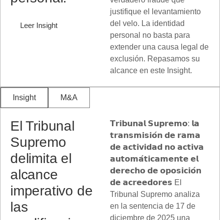
justifique el levantamiento
del velo. La identidad
Leer Insight
personal no basta para
extender una causa legal de
exclusión. Repasamos su
alcance en este Insight.
Insight
M&A
El Tribunal
𝗧𝗿𝗶𝗯𝘂𝗻𝗮𝗹 𝗦𝘂𝗽𝗿𝗲𝗺𝗼: 𝗹𝗮
𝘁𝗿𝗮𝗻𝘀𝗺𝗶𝘀𝗶𝗼́𝗻 𝗱𝗲 𝗿𝗮𝗺𝗮
Supremo
𝗱𝗲 𝗮𝗰𝘁𝗶𝘃𝗶𝗱𝗮𝗱 𝗻𝗼 𝗮𝗰𝘁𝗶𝘃𝗮
delimita el
𝗮𝘂𝘁𝗼𝗺𝗮́𝘁𝗶𝗰𝗮𝗺𝗲𝗻𝘁𝗲 𝗲𝗹
𝗱𝗲𝗿𝗲𝗰𝗵𝗼 𝗱𝗲 𝗼𝗽𝗼𝘀𝗶𝗰𝗶𝗼́𝗻
alcance
𝗱𝗲 𝗮𝗰𝗿𝗲𝗲𝗱𝗼𝗿𝗲𝘀 El
imperativo de
Tribunal Supremo analiza
las
en la sentencia de 17 de
diciembre de 2025 una