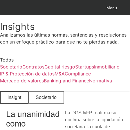
Menú
Insights
Analizamos las últimas normas, sentencias y resoluciones
con un enfoque práctico para que no te pierdas nada.
Todos
Societario
Contratos
Capital riesgo
Startups
Inmobiliario
IP & Protección de datos
M&A
Compliance
Mercado de valores
Banking and Finance
Normativa
Insight
Societario
La unanimidad
La DGSJyFP reafirma su
doctrina sobre la liquidación
como
societaria: la cuota de