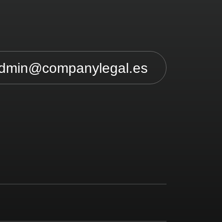
dmin@companylegal.es