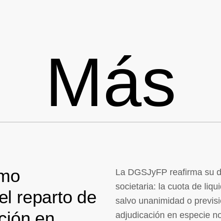
Más
omo
La DGSJyFP reafirma su doc
societaria: la cuota de liq
el reparto de
salvo unanimidad o previsió
ación en
adjudicación en especie n