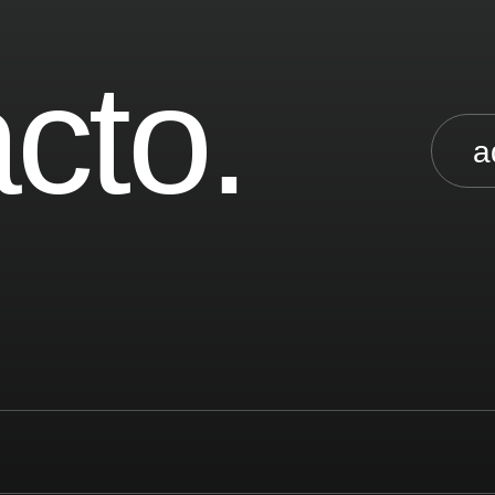
cto.
a