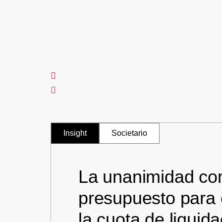
Insight
Societario
La unanimidad c
presupuesto para 
la cuota de liquid