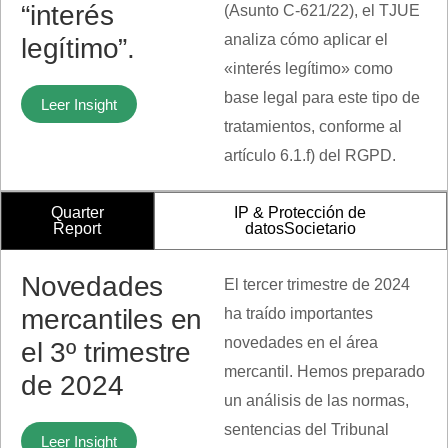
“interés
(Asunto C-621/22), el TJUE
analiza cómo aplicar el
legítimo”.
«interés legítimo» como
base legal para este tipo de
Leer Insight
tratamientos, conforme al
artículo 6.1.f) del RGPD.
Quarter
IP & Protección de
Report
datos
Societario
Novedades
El tercer trimestre de 2024
mercantiles en
ha traído importantes
novedades en el área
el 3º trimestre
mercantil. Hemos preparado
de 2024
un análisis de las normas,
sentencias del Tribunal
Leer Insight