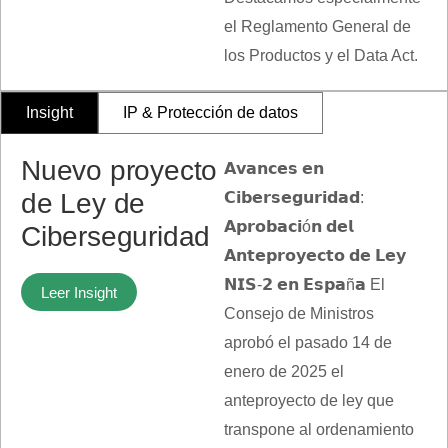
el Reglamento General de
los Productos y el Data Act.
Insight
IP & Protección de datos
Nuevo proyecto
𝗔𝘃𝗮𝗻𝗰𝗲𝘀 𝗲𝗻
de Ley de
𝗖𝗶𝗯𝗲𝗿𝘀𝗲𝗴𝘂𝗿𝗶𝗱𝗮𝗱:
𝗔𝗽𝗿𝗼𝗯𝗮𝗰𝗶ó𝗻 𝗱𝗲𝗹
Ciberseguridad
𝗔𝗻𝘁𝗲𝗽𝗿𝗼𝘆𝗲𝗰𝘁𝗼 𝗱𝗲 𝗟𝗲𝘆
𝗡𝗜𝗦-𝟮 𝗲𝗻 𝗘𝘀𝗽𝗮ñ𝗮 El
Leer Insight
Consejo de Ministros
aprobó el pasado 14 de
enero de 2025 el
anteproyecto de ley que
transpone al ordenamiento