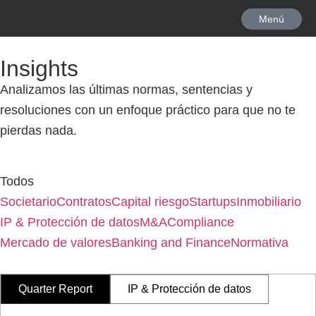
Menú
Insights
Analizamos las últimas normas, sentencias y
resoluciones con un enfoque práctico para que no te
pierdas nada.
Todos
Societario
Contratos
Capital riesgo
Startups
Inmobiliario
IP & Protección de datos
M&A
Compliance
Mercado de valores
Banking and Finance
Normativa
Quarter Report
IP & Protección de datos